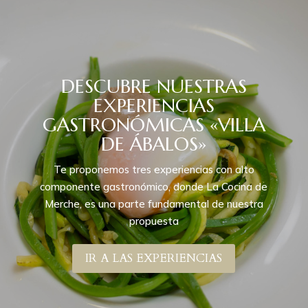
DESCUBRE NUESTRAS
EXPERIENCIAS
GASTRONÓMICAS «VILLA
DE ÁBALOS»
Te proponemos tres experiencias con alto
componente gastronómico, donde La Cocina de
Merche, es una parte fundamental de nuestra
propuesta
IR A LAS EXPERIENCIAS